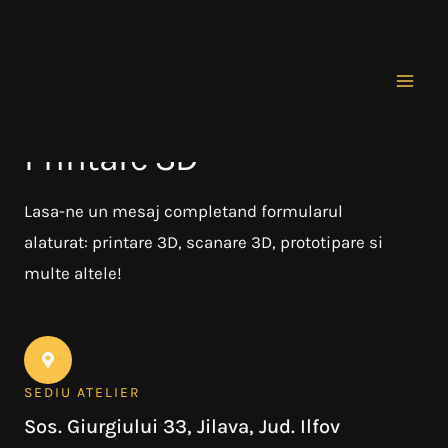
Skip
Mai
to
Men
content
Formular Contact
Printare 3D
Lasa-ne un mesaj completand formularul
alaturat: printare 3D, scanare 3D, prototipare si
multe altele!
SEDIU ATELIER
Sos. Giurgiului 33, Jilava, Jud. Ilfov