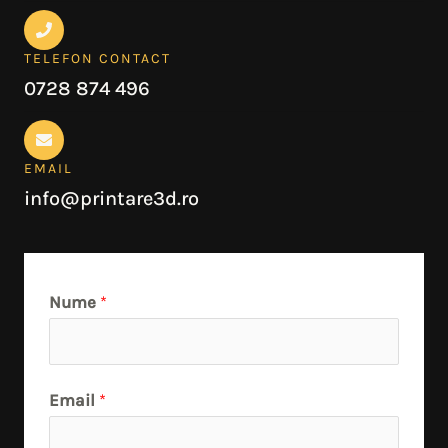
TELEFON CONTACT
0728 874 496
EMAIL
info@printare3d.ro
Nume
*
Email
*