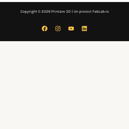
Copyright © 2026 Printare 3D | Un proiect FabLab.ro