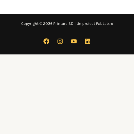
Copyright © 2026 Printare 3D | Un proiect FabLab.ro