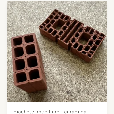
machete
imobiliare
–
caramida
Porotherm
machete imobiliare – caramida