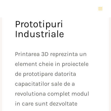
Skip
Mai
to
Men
content
Prototipuri
Industriale
Printarea 3D reprezinta un
element cheie in proiectele
de prototipare datorita
capacitatilor sale de a
revolutiona complet modul
in care sunt dezvoltate