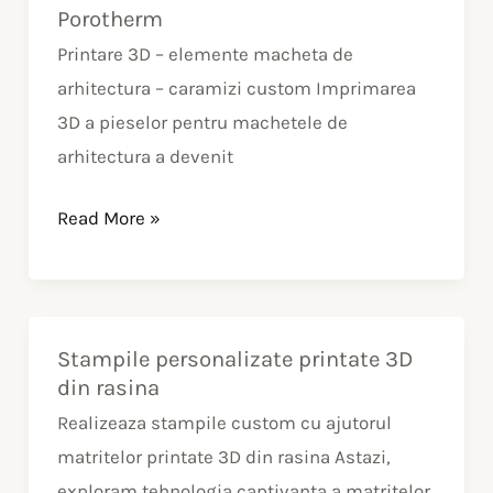
Porotherm
Printare 3D – elemente macheta de
arhitectura – caramizi custom Imprimarea
3D a pieselor pentru machetele de
arhitectura a devenit
Read More »
Stampile personalizate printate 3D
Stampile
din rasina
personalizate
Realizeaza stampile custom cu ajutorul
printate
matritelor printate 3D din rasina Astazi,
3D
exploram tehnologia captivanta a matritelor