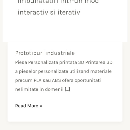
imbunatatiri intr-un mod
interactiv si iterativ
Prototipuri industriale
Prototipuri
industriale
Piesa Personalizata printata 3D Printarea 3D
a pieselor personalizate utilizand materiale
precum PLA sau ABS ofera oportunitati
nelimitate in domenii […]
Read More »