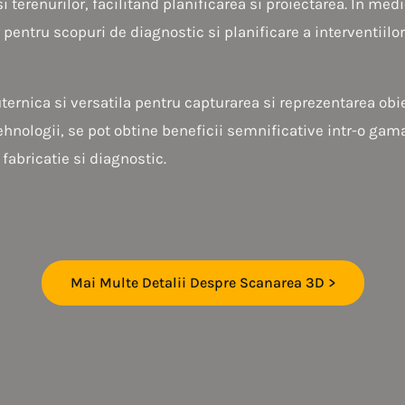
i terenurilor, facilitand planificarea si proiectarea. In med
 pentru scopuri de diagnostic si planificare a interventiilor
ernica si versatila pentru capturarea si reprezentarea obi
 tehnologii, se pot obtine beneficii semnificative intr-o gam
abricatie si diagnostic.
Mai Multe Detalii Despre Scanarea 3D >