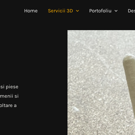
Home
Servicii 3D
Portofoliu
De
 si piese
menii si
oltare a