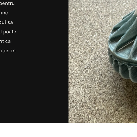
 pentru
sine
bui sa
d poate
nt ca
tiei in