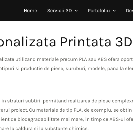
Home
Servicii 3D
Portofoliu
De
onalizata Printata 3D
alizate utilizand materiale precum PLA sau ABS ofera oport
ototipuri si productie de piese, suruburi, modele, pana la e
 in straturi subtiri, permitand realizarea de piese complexe
ecarui proiect. Cu materiale de tip PLA, de exemplu, se obtin
ient de biodegradabilitate mai mare, in timp ce ABS-ul ofer
mare la caldura si la substante chimice.