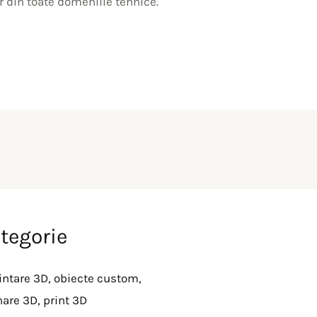
r din toate domeniile tehnice.
ategorie