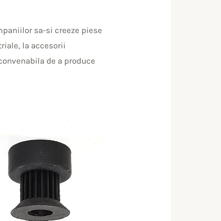
mpaniilor sa-si creeze piese
iale, la accesorii
i convenabila de a produce