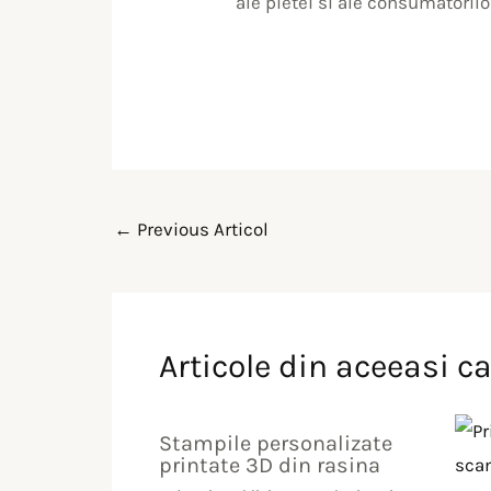
ale pietei si ale consumatorilo
←
Previous Articol
Articole din aceeasi c
Stampile personalizate
printate 3D din rasina