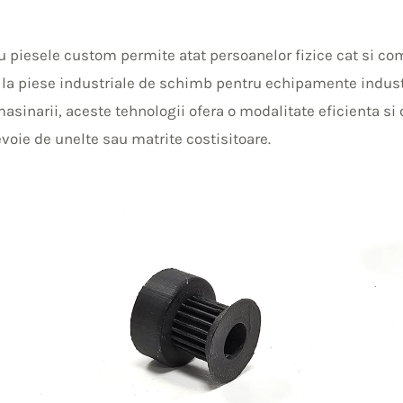
u piesele custom permite atat persoanelor fizice cat si co
e la piese industriale de schimb pentru echipamente industr
asinarii, aceste tehnologii ofera o modalitate eficienta s
evoie de unelte sau matrite costisitoare.